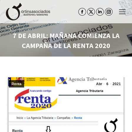
Facebook
Twitter
Linkedin
Instagram
page
page
page
page
opens
opens
opens
opens
7 DE ABRIL: MAÑANA COMIENZA LA
in
in
in
in
CAMPAÑA DE LA RENTA 2020
new
new
new
new
window
window
window
window
Estás aquí:
Renta
Abr
6
2021