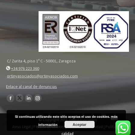
C/ Zurita 4, piso 1º C - 50001, Zaragoza
+34 976 223 360
ortinyasociados@ortinyasociados.com
Enlace al canal de denuncias
Encuéntranos en:
Twitter
Facebook
Linkedin
Instagram
page
page
page
page
Si continuas utilizando este sitio aceptas el uso de cookies.
más
opens
opens
opens
opens
© Copyright 2018. Ortin&Asociados
Aceptar
in
información
in
in
in
Aviso Legal
|
Política de cookies
|
Política de privacidad
|
Política de
new
new
new
new
calidad