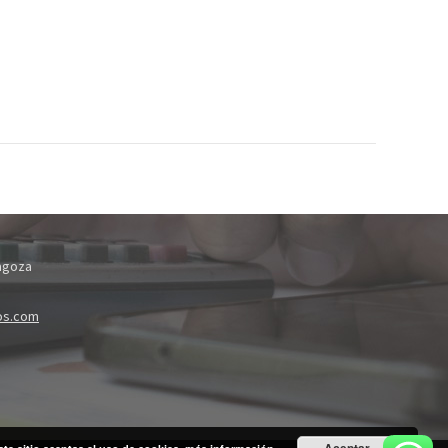
ragoza
os.com