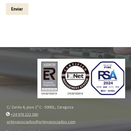
Enviar
C/ Zurita 4, piso 1º C - 50001, Zaragoza
+34 976 223 360
ortinyasociados@ortinyasociados.com