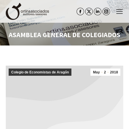
Facebook
Twitter
Linkedin
Instagram
page
page
page
page
opens
opens
opens
opens
ASAMBLEA GENERAL DE COLEGIADOS
in
in
in
in
Estás aquí:
new
new
new
new
window
window
window
window
Colegio de Economistas de Aragón
May
2
2018