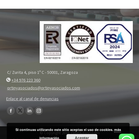
C/ Zurita 4, piso 1º C - 50001, Zaragoza
+34 976 223 360
ortinyasociados@ortinyasociados.com
Enlace al canal de denuncias
Encuéntranos en:
Twitter
Facebook
Linkedin
Instagram
page
page
page
page
Si continuas utilizando este sitio aceptas el uso de cookies.
más
opens
opens
opens
opens
© Copyright 2018. Ortin&Asociados
Aceptar
in
información
in
in
in