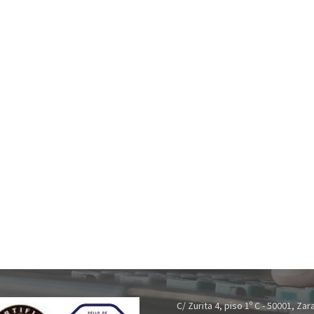
C/ Zurita 4, piso 1º C - 50001, Za