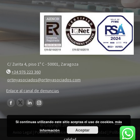
C/ Zurita 4, piso 1º C - 50001, Zaragoza
+34 976 223 360
ortinyasociados@ortinyasociados.com
Enlace al canal de denuncias
Encuéntranos en:
Twitter
Facebook
Linkedin
Instagram
page
page
page
page
Si continuas utilizando este sitio aceptas el uso de cookies.
más
opens
opens
opens
opens
© Copyright 2018. Ortin&Asociados
Aceptar
in
información
in
in
in
Aviso Legal
|
Política de cookies
|
Política de privacidad
|
Política de
new
new
new
new
calidad