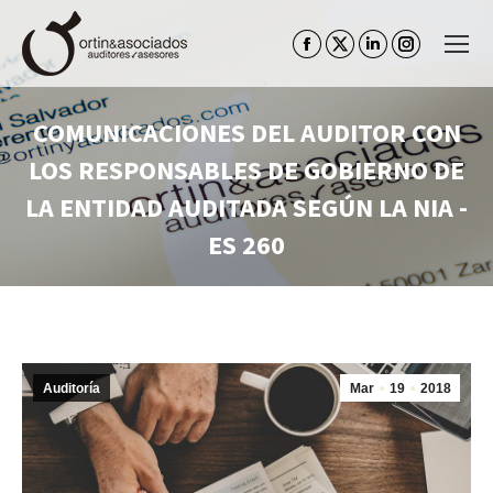
Facebook
Twitter
Linkedin
Instagram
page
page
page
page
opens
opens
opens
opens
COMUNICACIONES DEL AUDITOR CON
in
in
in
in
LOS RESPONSABLES DE GOBIERNO DE
new
new
new
new
window
window
window
window
LA ENTIDAD AUDITADA SEGÚN LA NIA -
ES 260
Estás aquí:
Auditoría
Mar
19
2018