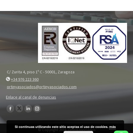
C/ Zurita 4, piso 1º C - 50001, Zaragoza
+34 976 223 360
ortinyasociados@ortinyasociados.com
Enlace al canal de denuncias
Encuéntranos en:
Twitter
Facebook
Linkedin
Instagram
page
page
page
page
Si continuas utilizando este sitio aceptas el uso de cookies.
más
opens
opens
opens
opens
© Copyright 2018. Ortin&Asociados