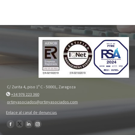
C/ Zurita 4, piso 1º C - 50001, Zaragoza
+34 976 223 360
ortinyasociados@ortinyasociados.com
Enlace al canal de denuncias
Encuéntranos en:
Twitter
Facebook
Linkedin
Instagram