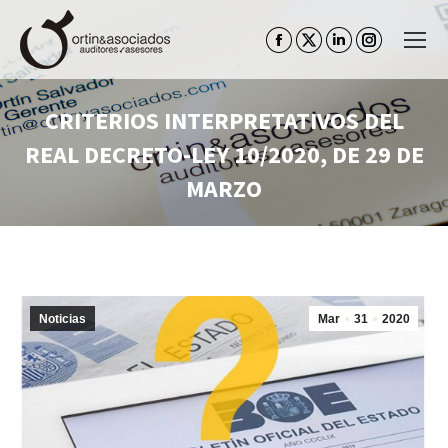
Facebook
Twitter
Linkedin
Instagram
page
page
page
page
opens
opens
opens
opens
CRITERIOS INTERPRETATIVOS DEL
in
in
in
in
REAL DECRETO-LEY 10/2020, DE 29 DE
new
new
new
new
window
window
window
window
MARZO
Estás aquí:
Noticias
Mar
31
2020