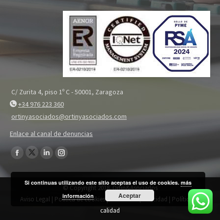
C/ Zurita 4, piso 1º C - 50001, Zaragoza
+34 976 223 360
ortinyasociados@ortinyasociados.com
Enlace al canal de denuncias
Encuéntranos en:
Twitter
Facebook
Linkedin
Instagram
page
page
page
page
Si continuas utilizando este sitio aceptas el uso de cookies.
más
opens
opens
opens
opens
© Copyright 2018. Ortin&Asociados
Aceptar
in
información
in
in
in
Aviso Legal
|
Política de cookies
|
Política de privacidad
|
Política de
new
new
new
new
calidad