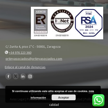
C/ Zurita 4, piso 1º C - 50001, Zaragoza
+34 976 223 360
ortinyasociados@ortinyasociados.com
Enlace al canal de denuncias
Encuéntranos en:
Twitter
Facebook
Linkedin
Instagram
page
page
page
page
Si continuas utilizando este sitio aceptas el uso de cookies.
más
opens
opens
opens
opens
© Copyright 2018. Ortin&Asociados
Aceptar
in
información
in
in
in
Aviso Legal
|
Política de cookies
|
Política de privacidad
|
Política de
new
new
new
new
calidad