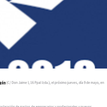
agón
(C/ Don Jaime I, 16 Ppal Izda.), el próximo jueves, día 9 de mayo, en
 aclaración de gastos de empresarios y profesionales y nuevos