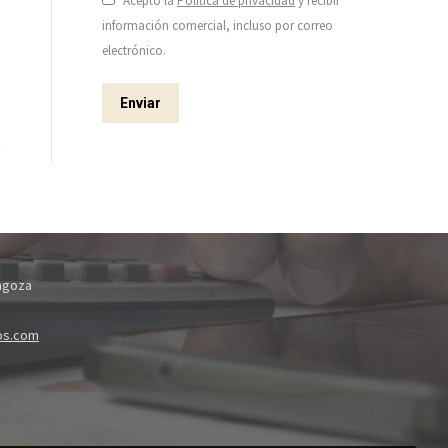
Acepto la
Política de privacidad
y recibir
información comercial, incluso por correo
electrónico.
Enviar
ragoza
os.com