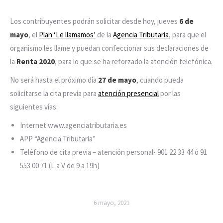
Los contribuyentes podrán solicitar desde hoy, jueves
6 de
mayo
, el
Plan ‘Le llamamos’
de la
Agencia Tributaria
, para que el
organismo les llame y puedan confeccionar sus declaraciones de
la
Renta 2020
, para lo que se ha reforzado la atención telefónica.
No será hasta el próximo día
27 de mayo
, cuando pueda
solicitarse la cita previa para
atención presencial
por las
siguientes vías:
Internet www.agenciatributaria.es
APP “Agencia Tributaria”
Teléfono de cita previa – atención personal- 901 22 33 44 ó 91
553 00 71 (L a V de 9 a 19h)
6 mayo, 2021