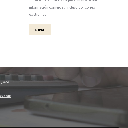
Acepto la
Política de privacidad
y recibir
información comercial, incluso por correo
electrónico.
Enviar
ragoza
os.com