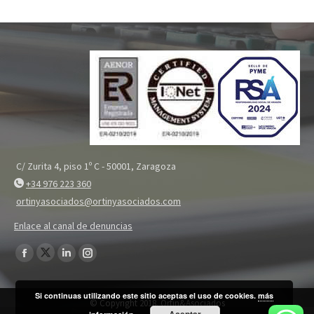
C/ Zurita 4, piso 1º C - 50001, Zaragoza
+34 976 223 360
ortinyasociados@ortinyasociados.com
Enlace al canal de denuncias
Encuéntranos en:
Twitter
Facebook
Linkedin
Instagram
page
page
page
page
Si continuas utilizando este sitio aceptas el uso de cookies.
más
opens
opens
opens
opens
© Copyright 2018. Ortin&Asociados