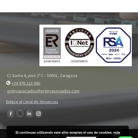
C/ Zurita 4, piso 1º C - 50001, Zaragoza
+34 976 223 360
ortinyasociados@ortinyasociados.com
Enlace al canal de denuncias
Encuéntranos en:
Twitter
Facebook
Linkedin
Instagram
page
page
page
page
Si continuas utilizando este sitio aceptas el uso de cookies.
más
opens
opens
opens
opens
© Copyright 2018. Ortin&Asociados