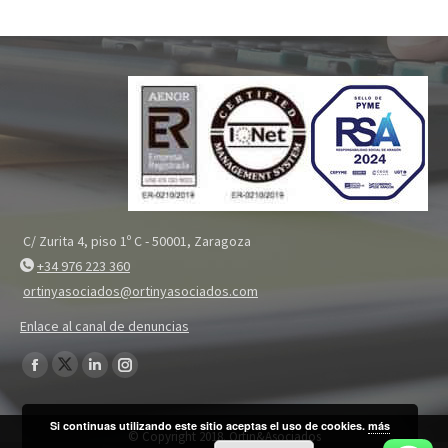
C/ Zurita 4, piso 1º C - 50001, Zaragoza
+34 976 223 360
ortinyasociados@ortinyasociados.com
Enlace al canal de denuncias
Encuéntranos en:
Twitter
Facebook
Linkedin
Instagram
page
page
page
page
Si continuas utilizando este sitio aceptas el uso de cookies.
más
opens
opens
opens
opens
© Copyright 2018. Ortin&Asociados