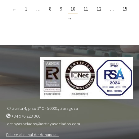
←
1
…
8
9
10
11
12
…
15
→
C/ Zurita 4, piso 1º C - 50001, Zaragoza
+34 976 223 360
ortinyasociados@ortinyasociados.com
Enlace al canal de denuncias