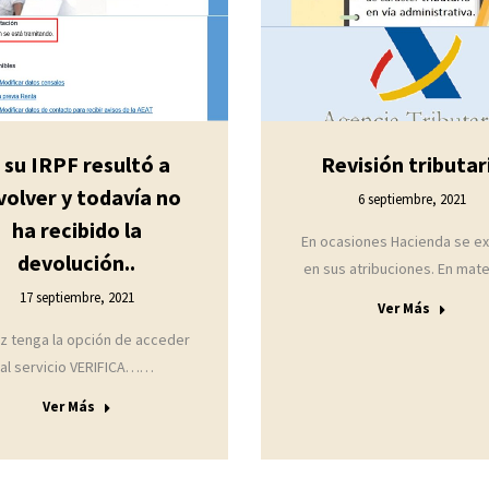
i su IRPF resultó a
Revisión tributar
volver y todavía no
6 septiembre, 2021
ha recibido la
En ocasiones Hacienda se e
devolución..
en sus atribuciones. En mat
17 septiembre, 2021
Ver Más
ez tenga la opción de acceder
al servicio VERIFICA……
Ver Más