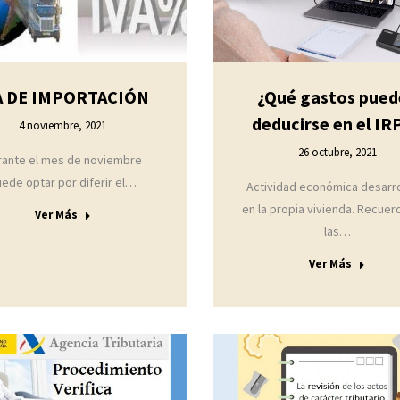
A DE IMPORTACIÓN
¿Qué gastos pued
deducirse en el IR
4 noviembre, 2021
26 octubre, 2021
rante el mes de noviembre
ede optar por diferir el…
Actividad económica desarro
en la propia vivienda. Recue
Ver Más
las…
Ver Más