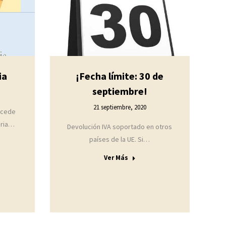
ia
¡Fecha límite: 30 de
septiembre!
21 septiembre, 2020
xcede
eria…
Devolución IVA soportado en otros
países de la UE. Si…
Ver Más