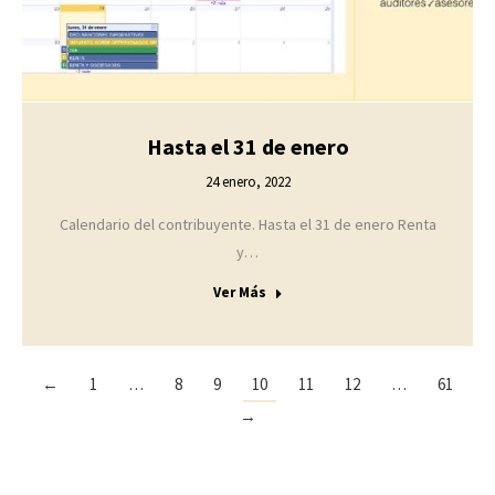
Hasta el 31 de enero
24 enero, 2022
Calendario del contribuyente. Hasta el 31 de enero Renta
y…
Ver Más
←
1
…
8
9
10
11
12
…
61
→