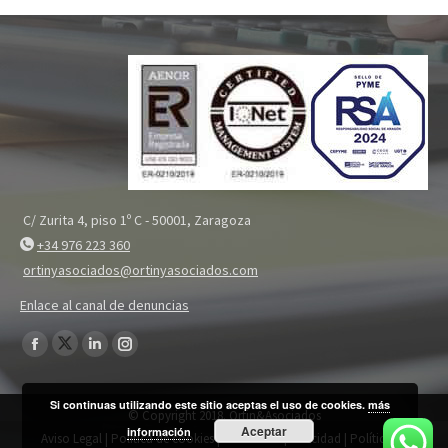
C/ Zurita 4, piso 1º C - 50001, Zaragoza
+34 976 223 360
ortinyasociados@ortinyasociados.com
Enlace al canal de denuncias
Encuéntranos en:
Twitter
Facebook
Linkedin
Instagram
page
page
page
page
Si continuas utilizando este sitio aceptas el uso de cookies.
más
opens
opens
opens
opens
© Copyright 2018. Ortin&Asociados
Aceptar
in
información
in
in
in
Aviso Legal
|
Política de cookies
|
Política de privacidad
|
Política de