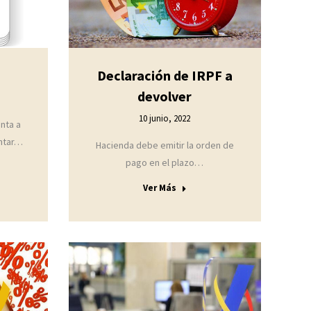
Declaración de IRPF a
devolver
10 junio, 2022
enta a
entar…
Hacienda debe emitir la orden de
pago en el plazo…
Ver Más