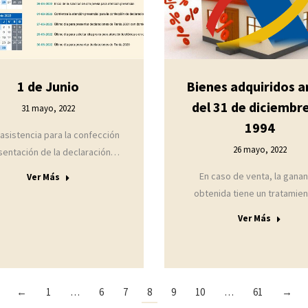
1 de Junio
Bienes adquiridos a
del 31 de diciembr
31 mayo, 2022
1994
o asistencia para la confección
26 mayo, 2022
sentación de la declaración…
En caso de venta, la ganan
Ver Más
obtenida tiene un tratami
Ver Más
←
1
…
6
7
8
9
10
…
61
→