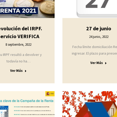
27 de junio
volución del IRPF.
Servicio VERIFICA
24 junio, 2022
8 septiembre, 2022
Fecha límite domiciliación R
ingresar. El plazo para pres
su IRPF resultó a devolver y
todavía no ha…
Ver Más
Ver Más