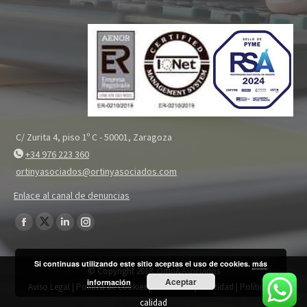
C/ Zurita 4, piso 1º C - 50001, Zaragoza
+34 976 223 360
ortinyasociados@ortinyasociados.com
Enlace al canal de denuncias
Encuéntranos en:
Twitter
Facebook
Linkedin
Instagram
page
page
page
page
Si continuas utilizando este sitio aceptas el uso de cookies.
más
opens
opens
opens
opens
© Copyright 2018. Ortin&Asociados
Aceptar
in
información
in
in
in
Aviso Legal
|
Política de cookies
|
Política de privacidad
|
Política de
new
new
new
new
calidad