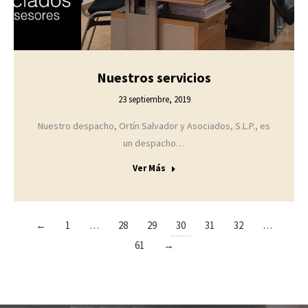
Nuestros servicios
23 septiembre, 2019
Nuestro despacho, Ortín Salvador y Asociados, S.L.P., es
un despacho…
Ver Más
←
1
…
28
29
30
31
32
…
61
→