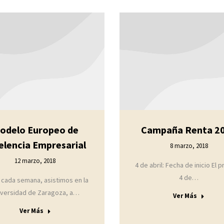
odelo Europeo de
Campaña Renta 2
elencia Empresarial
8 marzo, 2018
12 marzo, 2018
4 de abril: Fecha de inicio El 
4 de…
cada semana, asistimos en la
iversidad de Zaragoza, a…
Ver Más
Ver Más