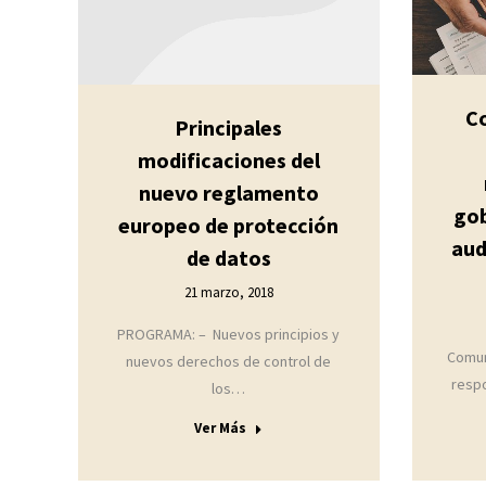
C
Principales
modificaciones del
nuevo reglamento
gob
europeo de protección
aud
de datos
21 marzo, 2018
PROGRAMA: – Nuevos principios y
Comun
nuevos derechos de control de
resp
los…
Ver Más