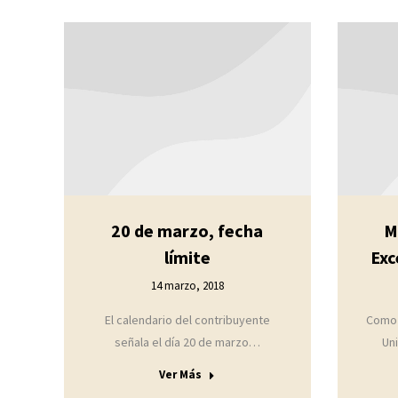
20 de marzo, fecha
M
límite
Exc
14 marzo, 2018
El calendario del contribuyente
Como 
señala el día 20 de marzo…
Un
Ver Más