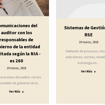
omunicaciones del
Sistemas de Gestió
auditor con los
RSE
responsables de
19 marzo, 2018
ierno de la entidad
Hablando de procesos, rie
itada según la NIA -
indicadores, normas, mode
es 260
estrategia en…
19 marzo, 2018
Ver Más
icaciones del auditor con los
onsables de gobierno de la…
Ver Más