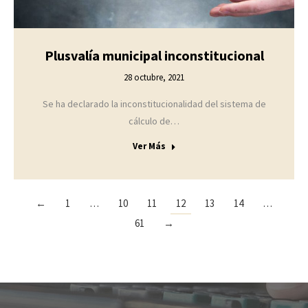
Plusvalía municipal inconstitucional
28 octubre, 2021
Se ha declarado la inconstitucionalidad del sistema de
cálculo de…
Ver Más
←
1
…
10
11
12
13
14
…
61
→