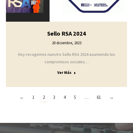
Sello RSA 2024
20 diciembre, 2023
Hoy recogemos nuestro Sello RSA 2024 asumiendo los
compromisos sociales…
Ver Más
←
1
2
3
4
5
…
61
→