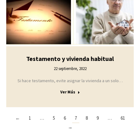
Testamento y vivienda habitual
22 septiembre, 2022
Si hace testamento, evite asignar la vivienda a un solo…
Ver Más
←
1
…
5
6
7
8
9
…
61
→