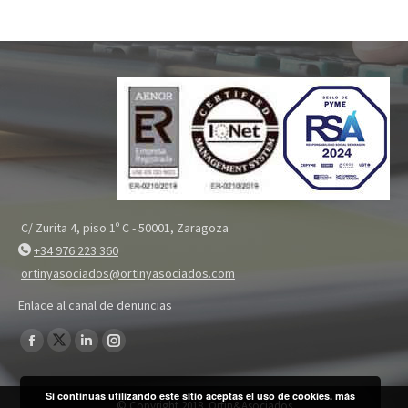
C/ Zurita 4, piso 1º C - 50001, Zaragoza
+34 976 223 360
ortinyasociados@ortinyasociados.com
Enlace al canal de denuncias
Encuéntranos en:
Twitter
Facebook
Linkedin
Instagram
page
page
page
page
Si continuas utilizando este sitio aceptas el uso de cookies.
más
opens
opens
opens
opens
© Copyright 2018. Ortin&Asociados